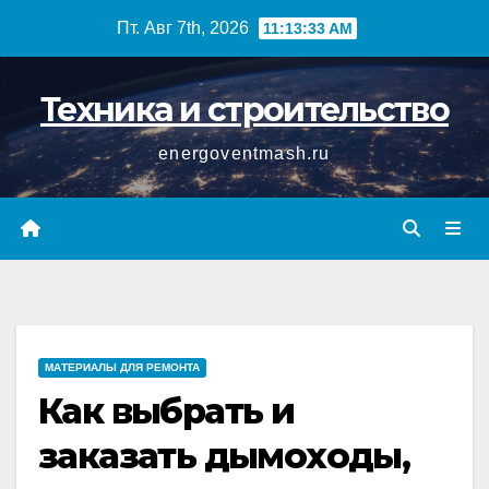
Перейти
Пт. Авг 7th, 2026
11:13:34 AM
к
содержимому
Техника и строительство
energoventmash.ru
МАТЕРИАЛЫ ДЛЯ РЕМОНТА
Как выбрать и
заказать дымоходы,