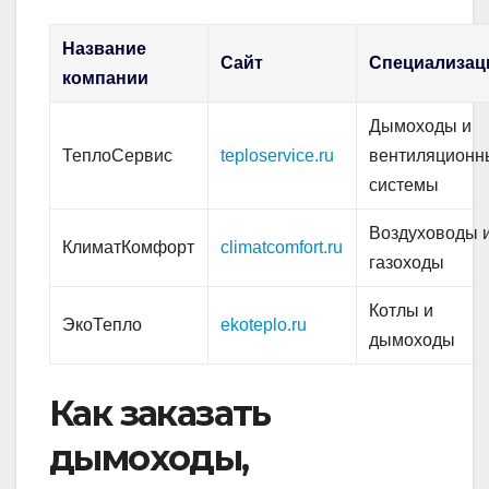
Название
Сайт
Специализац
компании
Дымоходы и
ТеплоСервис
teploservice.ru
вентиляционн
системы
Воздуховоды 
КлиматКомфорт
climatcomfort.ru
газоходы
Котлы и
ЭкоТепло
ekoteplo.ru
дымоходы
Как заказать
дымоходы,