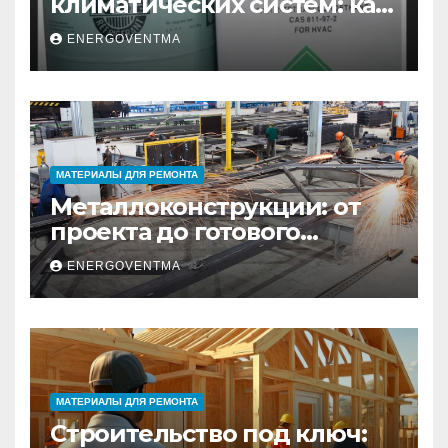
климатических систем: как
выбрать и купить фреон в
ENERGOVENTMA
Санкт-Петербурге
МАТЕРИАЛЫ ДЛЯ РЕМОНТА
Металлоконструкции: от
проекта до готового
изделия – полный
ENERGOVENTMA
практический гид
МАТЕРИАЛЫ ДЛЯ РЕМОНТА
Строительство под ключ: