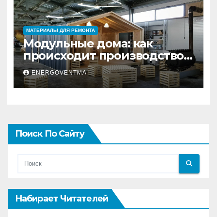
МАТЕРИАЛЫ ДЛЯ РЕМОНТА
Модульные дома: как
происходит производство
и почему это выгодно
ENERGOVENTMA
Поиск По Сайту
Набирает Читателей