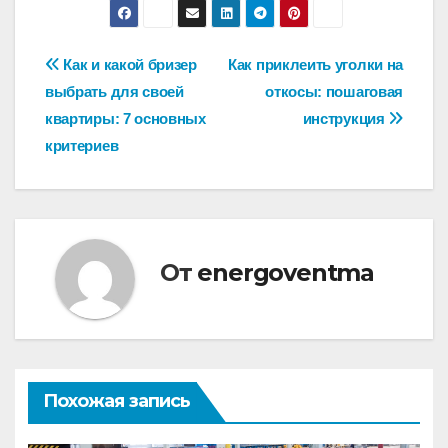
Навигация
Как и какой бризер
Как приклеить уголки на
выбрать для своей
откосы: пошаговая
по
квартиры: 7 основных
инструкция
записям
критериев
От
energoventma
Похожая запись