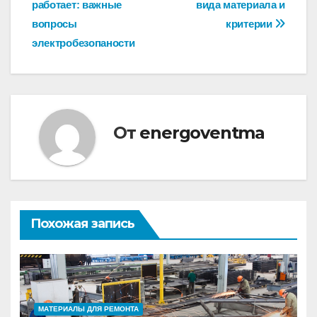
работает: важные
вида материала и
записям
вопросы
критерии
электробезопаности
От
energoventma
Похожая запись
МАТЕРИАЛЫ ДЛЯ РЕМОНТА