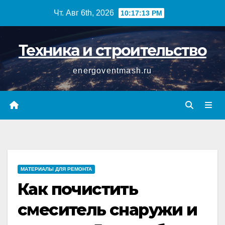
Перейти
Чт. Авг 6th, 2026
10:17:14 PM
к
содержимому
Техника и строительство
energoventmash.ru
МАТЕРИАЛЫ ДЛЯ РЕМОНТА
Как почистить
смеситель снаружи и