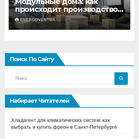
Модульные дома: как
происходит производство
и почему это выгодно
ENERGOVENTMA
Поиск По Сайту
Набирает Читателей
Хладагент для климатических систем: как
выбрать и купить фреон в Санкт-Петербурге