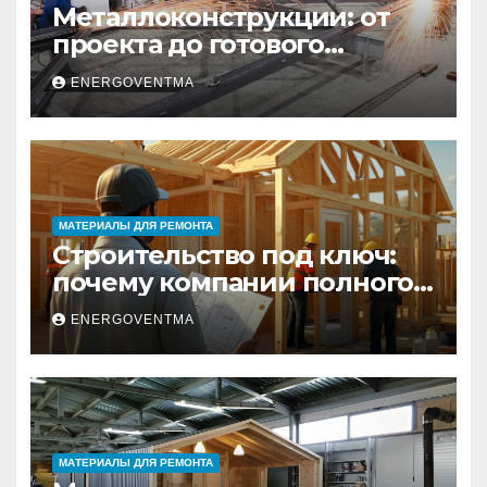
Металлоконструкции: от
проекта до готового
изделия – полный
ENERGOVENTMA
практический гид
МАТЕРИАЛЫ ДЛЯ РЕМОНТА
Строительство под ключ:
почему компании полного
цикла меняют рынок
ENERGOVENTMA
недвижимости
МАТЕРИАЛЫ ДЛЯ РЕМОНТА