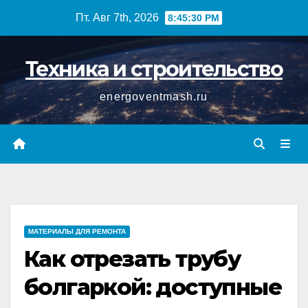
Перейти
Пт. Авг 7th, 2026
8:45:31 PM
к
содержимому
Техника и строительство
energoventmash.ru
МАТЕРИАЛЫ ДЛЯ РЕМОНТА
Как отрезать трубу
болгаркой: доступные