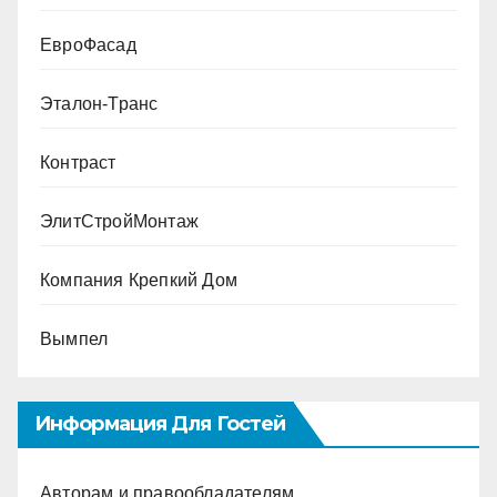
ЕвроФасад
Эталон-Транс
Контраст
ЭлитСтройМонтаж
Компания Крепкий Дом
Вымпел
Информация Для Гостей
Авторам и правообладателям