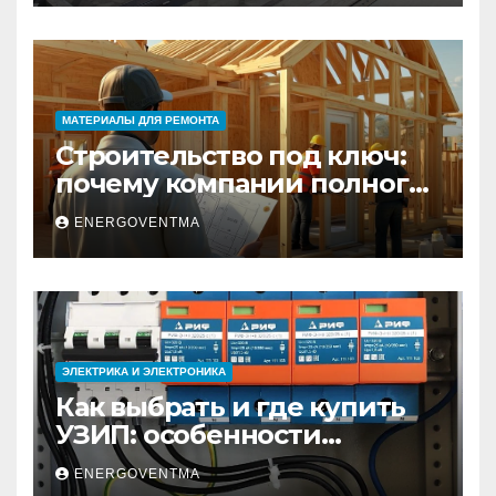
МАТЕРИАЛЫ ДЛЯ РЕМОНТА
Строительство под ключ:
почему компании полного
цикла меняют рынок
ENERGOVENTMA
недвижимости
ЭЛЕКТРИКА И ЭЛЕКТРОНИКА
Как выбрать и где купить
УЗИП: особенности
устройств защиты от
ENERGOVENTMA
импульсных