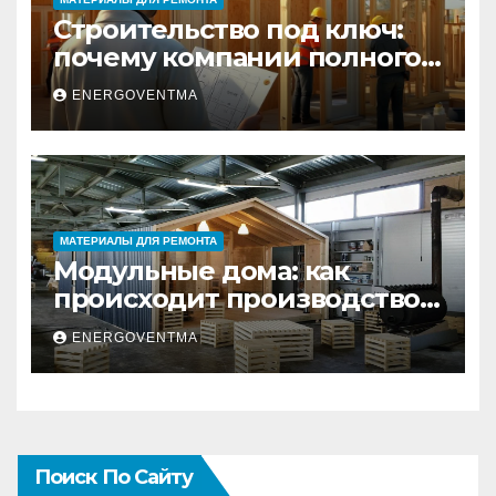
Строительство под ключ:
почему компании полного
цикла меняют рынок
ENERGOVENTMA
недвижимости
МАТЕРИАЛЫ ДЛЯ РЕМОНТА
Модульные дома: как
происходит производство
и почему это выгодно
ENERGOVENTMA
Поиск По Сайту