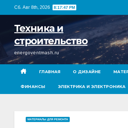
Перейти
Сб. Авг 8th, 2026
8:17:48 PM
к
содержимому
Техника и
строительство
energoventmash.ru
ГЛАВНАЯ
О ДИЗАЙНЕ
МАТЕ
ФИНАНСЫ
ЭЛЕКТРИКА И ЭЛЕКТРОНИКА
МАТЕРИАЛЫ ДЛЯ РЕМОНТА