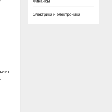
е
Финансы
Электрика и электроника
начит
.