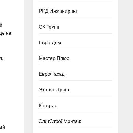
РРД Инжиниринг
й
СК Групп
ще не
Евро Дом
л.
Мастер Плюс
ЕвроФасад
Эталон-Транс
Контраст
ЭлитСтройМонтаж
ный