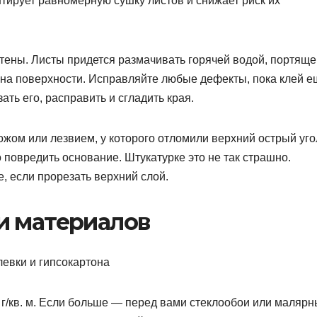
нтирует равномерную сушку листов и снижает риск их
стены. Листы придется размачивать горячей водой, портяще
я на поверхности. Исправляйте любые дефекты, пока клей е
ть его, расправить и сгладить края.
жом или лезвием, у которого отломили верхний острый уго
о повредить основание. Штукатурке это не так страшно.
е, если прорезать верхний слой.
и материалов
0 г/кв. м. Если больше — перед вами стеклообои или маляр