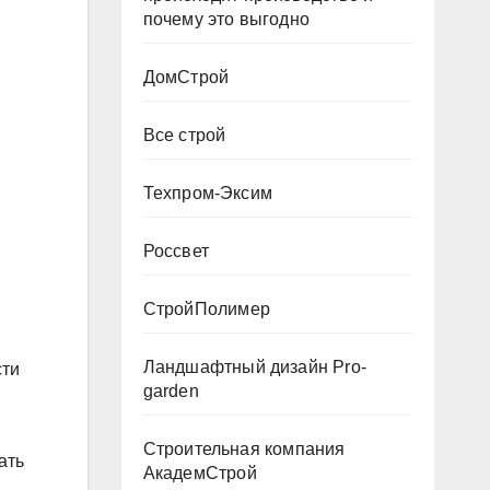
почему это выгодно
ДомСтрой
Все строй
Техпром-Эксим
Россвет
СтройПолимер
Ландшафтный дизайн Pro-
сти
garden
Строительная компания
ать
АкадемСтрой