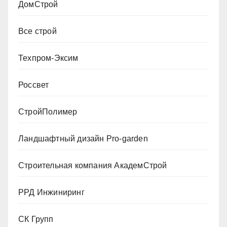
ДомСтрой
Все строй
Техпром-Эксим
Россвет
СтройПолимер
Ландшафтный дизайн Pro-garden
Строительная компания АкадемСтрой
РРД Инжиниринг
СК Групп