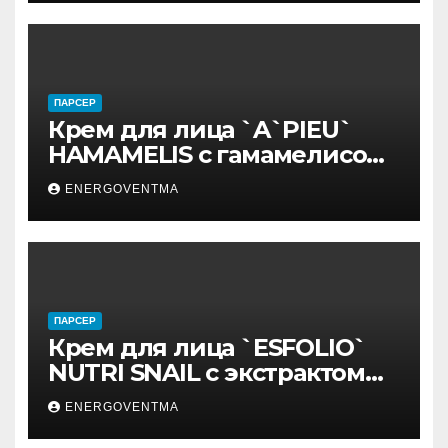
ПАРСЕР
Крем для лица `A`PIEU`
HAMAMELIS с гамамелисом
50 мл
ENERGOVENTMA
ПАРСЕР
Крем для лица `ESFOLIO`
NUTRI SNAIL с экстрактом
муцина улитки 200 мл
ENERGOVENTMA