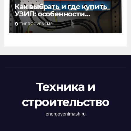
Как выбрать и где купить
УЗИП: особенности
устройств защиты от
ENERGOVENTMA
импульсных
перенапряжений
Техника и
строительство
energoventmash.ru