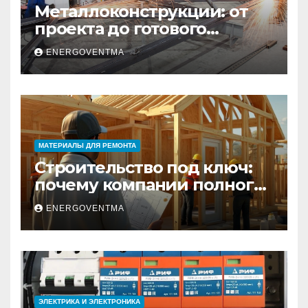
Металлоконструкции: от
проекта до готового
изделия – полный
ENERGOVENTMA
практический гид
МАТЕРИАЛЫ ДЛЯ РЕМОНТА
Строительство под ключ:
почему компании полного
цикла меняют рынок
ENERGOVENTMA
недвижимости
ЭЛЕКТРИКА И ЭЛЕКТРОНИКА