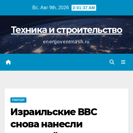
Перейти
Вс. Авг 9th, 2026
2:01:37 AM
к
содержимому
Техника и строительство
energoventmash.ru
ПАРСЕР
Израильские ВВС
снова нанесли