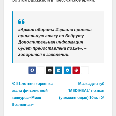
Об этом рассказали в пресс-службе армии.
«Армия обороны Израиля провела
прицельную атаку по Бейруту.
Дополнительная информация
будет предоставлена позже», –
говорится в заявлении.
Навигация
81-летняя кореянка
Маска для губ
стала финалисткой
`MEDIHEAL` ночная
по
конкурса «Мисс
(увлажняющая) 10 мл
записям
Вселенная»