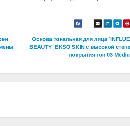
реи
Основа тональная для лица `INFLU
змены
BEAUTY` EKSO SKIN с высокой степ
покрытия тон 03 Medi