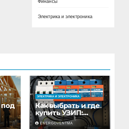
Финансы
Электрика и электроника
ЭЛЕКТРИКА И ЭЛЕКТРОНИКА
 под
Как выбрать и где
купить УЗИП:
ного
особенности
ENERGOVENTMA
устройств защиты