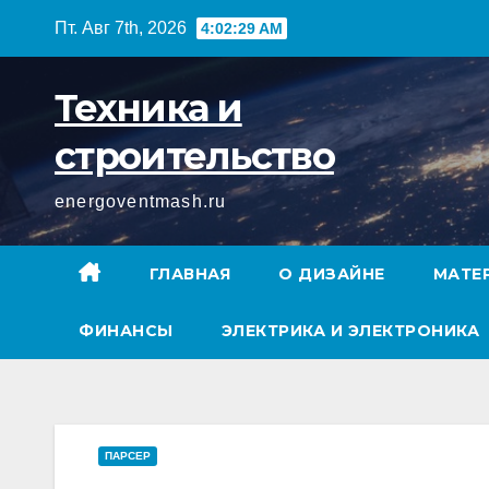
Перейти
Пт. Авг 7th, 2026
4:02:30 AM
к
содержимому
Техника и
строительство
energoventmash.ru
ГЛАВНАЯ
О ДИЗАЙНЕ
МАТЕ
ФИНАНСЫ
ЭЛЕКТРИКА И ЭЛЕКТРОНИКА
ПАРСЕР