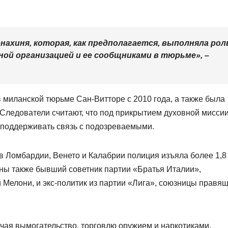
нахиня, которая, как предполагается, выполняла рол
ой организацией и ее сообщниками в тюрьме», –
 миланской тюрьме Сан-Витторе с 2010 года, а также была
 Следователи считают, что под прикрытием духовной мисси
й поддерживать связь с подозреваемыми.
 в Ломбардии, Венето и Калабрии полиция изъяла более 1,8
ны также бывший советник партии «Братья Италии»,
Мелони, и экс-политик из партии «Лига», союзницы правя
ючая вымогательство, торговлю оружием и наркотиками,