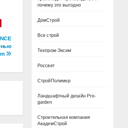
почему это выгодно
ДомСтрой
Все строй
ENCE
енью
Техпром-Эксим
um
Россвет
СтройПолимер
Ландшафтный дизайн Pro-
garden
Строительная компания
АкадемСтрой