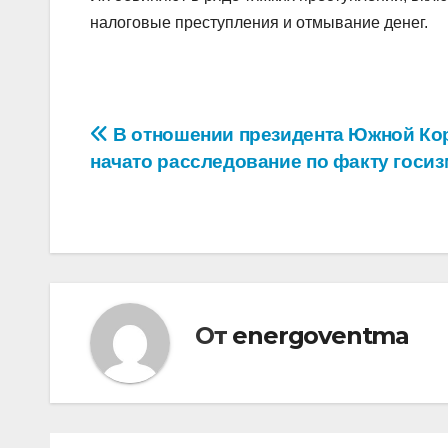
налоговые преступления и отмывание денег.
Навигация
В отношении президента Южной Ко
начато расследование по факту госи
по
записям
От
energoventma