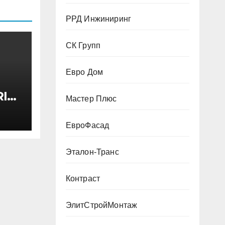
РРД Инжиниринг
СК Групп
Евро Дом
I
Мастер Плюс
ктом
 200
ЕвроФасад
Эталон-Транс
Контраст
ЭлитСтройМонтаж