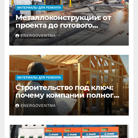
МАТЕРИАЛЫ ДЛЯ РЕМОНТА
Металлоконструкции: от
проекта до готового
изделия – полный
ENERGOVENTMA
практический гид
МАТЕРИАЛЫ ДЛЯ РЕМОНТА
Строительство под ключ:
почему компании полного
цикла меняют рынок
ENERGOVENTMA
недвижимости