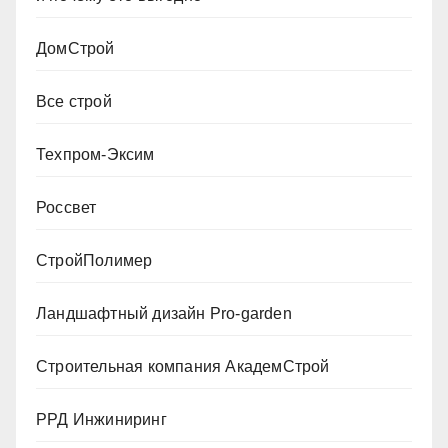
ДомСтрой
Все строй
Техпром-Эксим
Россвет
СтройПолимер
Ландшафтный дизайн Pro-garden
Строительная компания АкадемСтрой
РРД Инжиниринг