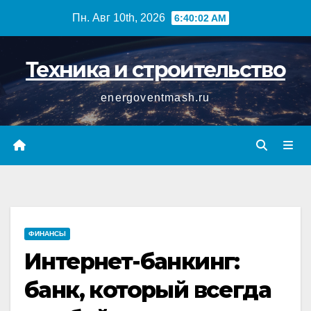
Перейти
Пн. Авг 10th, 2026
6:40:03 AM
к
содержимому
Техника и строительство
energoventmash.ru
ФИНАНСЫ
Интернет-банкинг:
банк, который всегда