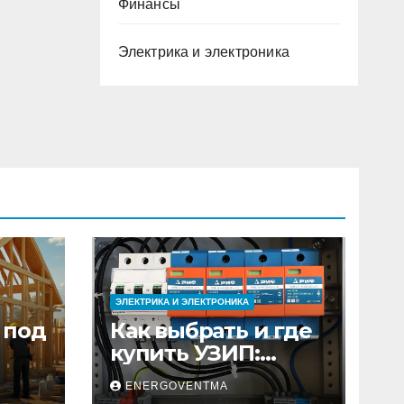
Финансы
Электрика и электроника
ЭЛЕКТРИКА И ЭЛЕКТРОНИКА
 под
Как выбрать и где
купить УЗИП:
ного
особенности
ENERGOVENTMA
устройств защиты