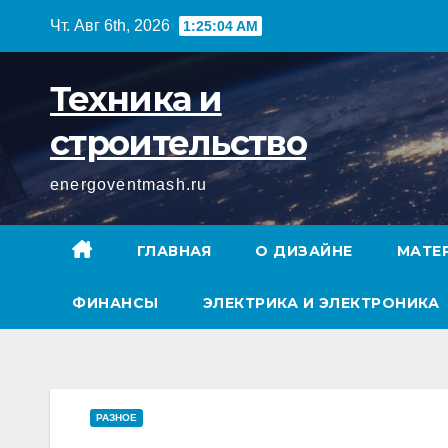
Перейти
Чт. Авг 6th, 2026
1:25:05 AM
к
содержимому
Техника и
строительство
energoventmash.ru
ГЛАВНАЯ
О ДИЗАЙНЕ
МАТЕ
ФИНАНСЫ
ЭЛЕКТРИКА И ЭЛЕКТРОНИКА
РАЗНОЕ