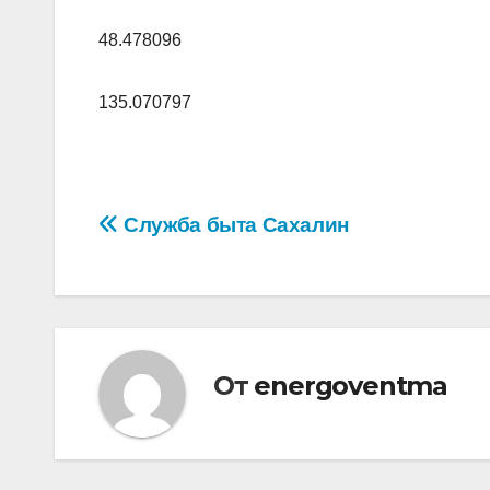
48.478096
135.070797
Навигация
Служба быта Сахалин
по
записям
От
energoventma