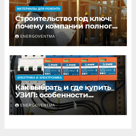
МАТЕРИАЛЫ ДЛЯ РЕМОНТА
Строительство под ключ:
почему компании полного
цикла меняют рынок
ENERGOVENTMA
недвижимости
ЭЛЕКТРИКА И ЭЛЕКТРОНИКА
Как выбрать и где купить
УЗИП: особенности
устройств защиты от
ENERGOVENTMA
импульсных
перенапряжений