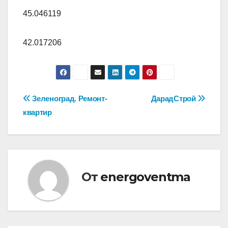
45.046119
42.017206
Навигация
Зеленоград. Ремонт-
ДарадСтрой
квартир
по
записям
От
energoventma