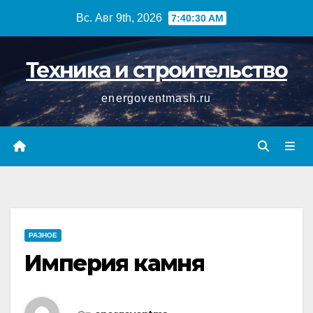
Перейти
Вс. Авг 9th, 2026
7:40:31 AM
к
содержимому
Техника и строительство
energoventmash.ru
РАЗНОЕ
Империя камня