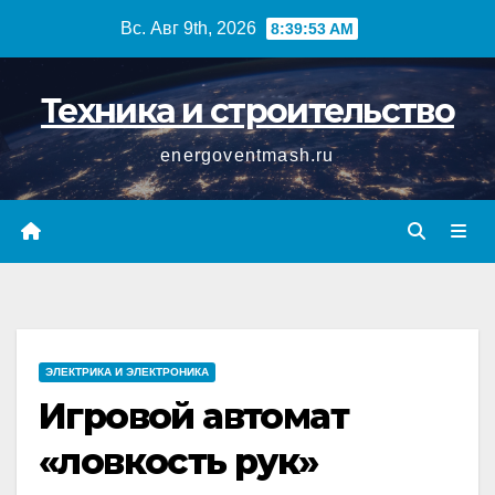
Перейти
Вс. Авг 9th, 2026
8:39:54 AM
к
содержимому
Техника и строительство
energoventmash.ru
ЭЛЕКТРИКА И ЭЛЕКТРОНИКА
Игровой автомат
«ловкость рук»