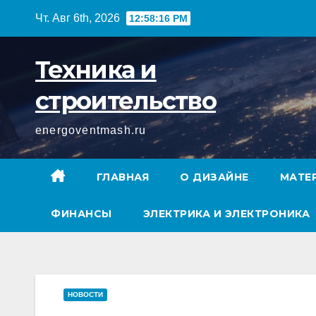
Перейти
Чт. Авг 6th, 2026
12:58:17 PM
к
содержимому
Техника и
строительство
energoventmash.ru
ГЛАВНАЯ
О ДИЗАЙНЕ
МАТЕ
ФИНАНСЫ
ЭЛЕКТРИКА И ЭЛЕКТРОНИКА
НОВОСТИ