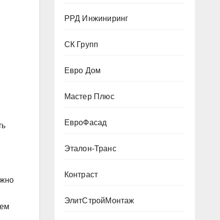
РРД Инжиниринг
СК Групп
Евро Дом
Мастер Плюс
ЕвроФасад
ть
Эталон-Транс
Контраст
ожно
ЭлитСтройМонтаж
жем