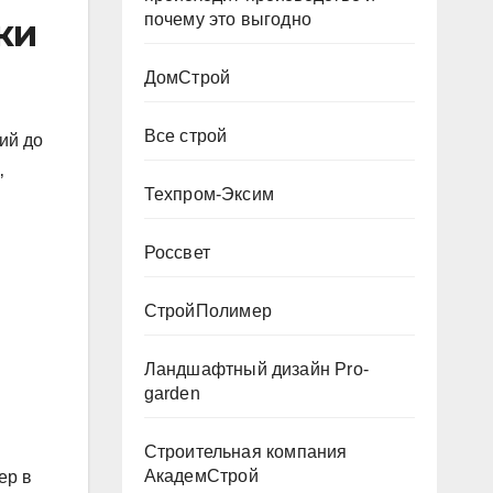
почему это выгодно
ки
ДомСтрой
Все строй
ий до
‚
Техпром-Эксим
Россвет
СтройПолимер
Ландшафтный дизайн Pro-
garden
Строительная компания
АкадемСтрой
ер в