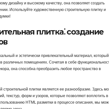
ному дизайну и высокому качеству‚ она позволяет создать
нии. Используйте художественную строительную плитку и
умки!​
тельная плитка⁚ создание
ов
кальный и эстетически привлекательный материал‚ который
в различных помещениях.​ Сочетая в себе функциональнос
кора‚ она способна преобразить любое пространство в
 строительной плитки является ее разнообразие.​ Здесь м
й‚ текстур‚ форм и узоров‚ которые позволяют воплотить в
использованию HTML разметки в процессе описания‚ мы мо
 прямо здесь.