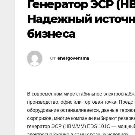
Генератор ЭСР (Н
Надежный источн
бизнеса
От
energoventma
В современном мире стабильное электроснабже
производство, офис или торговая точка. Предст
оборудование останавливается, данные теряют
сюрпризов, многие компании выбирают резервн
генератор ЭСР (НВМ/ММ) EDS 101C — мощный 
электроснабжение в самых разных условиях.