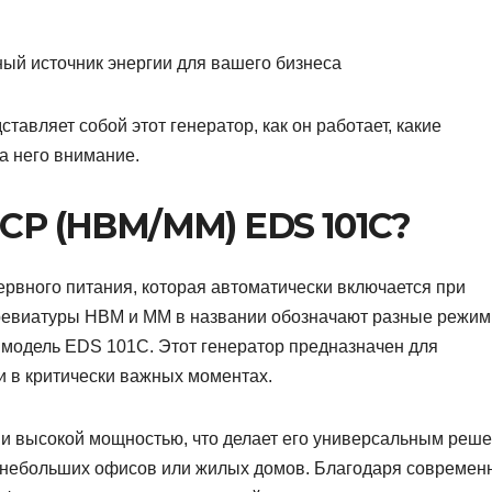
тавляет собой этот генератор, как он работает, какие
а него внимание.
ЭСР (НВМ/ММ) EDS 101C?
ервного питания, которая автоматически включается при
ревиатуры НВМ и ММ в названии обозначают разные режи
 модель EDS 101C. Этот генератор предназначен для
и в критически важных моментах.
и высокой мощностью, что делает его универсальным реш
я небольших офисов или жилых домов. Благодаря совреме