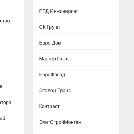
РРД Инжиниринг
бство
СК Групп
Евро Дом
Мастер Плюс
ЕвроФасад
е
Эталон-Транс
атора
Контраст
ий
ЭлитСтройМонтаж