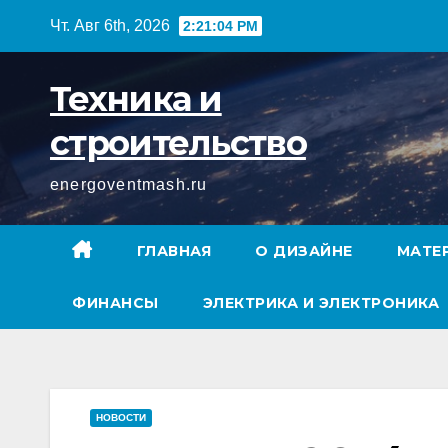
Перейти
Чт. Авг 6th, 2026
2:21:05 PM
к
содержимому
Техника и
строительство
energoventmash.ru
ГЛАВНАЯ
О ДИЗАЙНЕ
МАТЕ
ФИНАНСЫ
ЭЛЕКТРИКА И ЭЛЕКТРОНИКА
НОВОСТИ