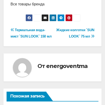
Все товары бренда
Навигация
Термальная вода-
Жидкие колготки `SUN
мист `SUN LOOK` 150 мл
LOOK` 75 мл
по
записям
От
energoventma
Похожая запись