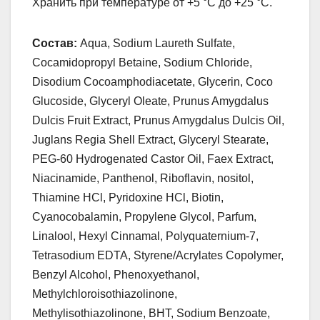
Хранить при температуре от +5 °С до +25 °С.
Состав:
Aqua, Sodium Laureth Sulfate,
Cocamidopropyl Betaine, Sodium Chloride,
Disodium Cocoamphodiacetate, Glycerin, Coco
Glucoside, Glyceryl Oleate, Prunus Amygdalus
Dulcis Fruit Extract, Prunus Amygdalus Dulcis Oil,
Juglans Regia Shell Extract, Glyceryl Stearate,
PEG-60 Hydrogenated Castor Oil, Faex Extract,
Niacinamide, Panthenol, Riboflavin, nositol,
Thiamine HCl, Pyridoxine HCl, Biotin,
Cyanocobalamin, Propylene Glycol, Parfum,
Linalool, Hexyl Cinnamal, Polyquaternium-7,
Tetrasodium EDTA, Styrene/Acrylates Copolymer,
Benzyl Alcohol, Phenoxyethanol,
Methylchloroisothiazolinone,
Methylisothiazolinone, BHT, Sodium Benzoate,