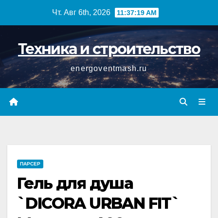
Перейти
Чт. Авг 6th, 2026
11:37:19 AM
к
содержимому
Техника и строительство
energoventmash.ru
ПАРСЕР
Гель для душа
`DICORA URBAN FIT`