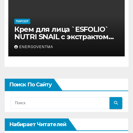
ПАРСЕР
Крем для лица `ESFOLIO`
NUTRI SNAIL с экстрактом
муцина улитки 200 мл
ENERGOVENTMA
Поиск По Сайту
Набирает Читателей