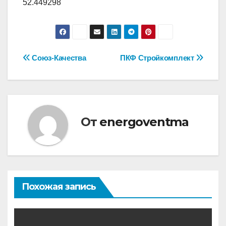
52.449298
Навигация
Союз-Качества
ПКФ Стройкомплект
по
записям
От
energoventma
Похожая запись