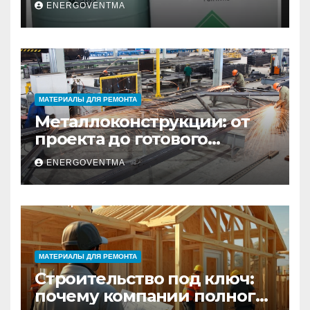
ENERGOVENTMA
Санкт-Петербурге
МАТЕРИАЛЫ ДЛЯ РЕМОНТА
Металлоконструкции: от
проекта до готового
изделия – полный
ENERGOVENTMA
практический гид
МАТЕРИАЛЫ ДЛЯ РЕМОНТА
Строительство под ключ:
почему компании полного