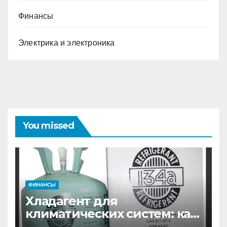
Финансы
Электрика и электроника
You missed
ФИНАНСЫ
Хладагент для
климатических систем: как
выбрать и купить фреон в