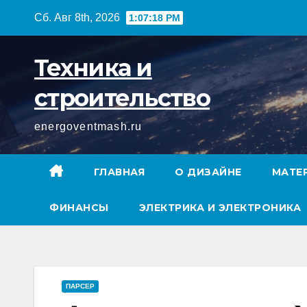
Перейти
Сб. Авг 8th, 2026
1:07:19 PM
к
содержимому
Техника и
строительство
energoventmash.ru
ГЛАВНАЯ
О ДИЗАЙНЕ
МАТЕ
ФИНАНСЫ
ЭЛЕКТРИКА И ЭЛЕКТРОНИКА
ПАРСЕР