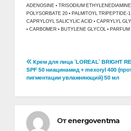
ADENOSINE • TRISODIUM ETHYLENEDIAMINE D
POLYSORBATE 20 • PALMITOYL TRIPEPTIDE-1
CAPRYLOYL SALICYLIC ACID • CAPRYLYL G
• CARBOMER • BUTYLENE GLYCOL • PARFUM / F
Навигация
Крем для лица `LOREAL` BRIGHT R
SPF 50 ниацинамид + mexoryl 400 (про
по
пигментации увлажняющий) 50 мл
записям
От
energoventma