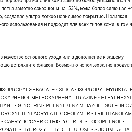
ле первого применения кожа заметно более увлажненная и
 пятна заметно сокращены на -53%, кожа более сияющая +
е, создавая ультра легкое невидимое покрытие. Нелипкая
го использования и подходит для всех типов кожи, в том 
в качестве основного ухода или в дополнение к вашему
ошо встряхните флакон. Возможно использование продукт
IISOPROPYL SEBACATE • SILICA • ISOPROPYL MYRISTATE
YLOXYPHENOL METHOXYPHENYL TRIAZINE • ETHYLHEXY
ANE • GLYCERIN • PHENYLBENZIMIDAZOLE SULFONIC 
/HYDROXYETHYLACRYLATE COPOLYMER • TRIETHANOLAMI
 • CAPRYLIC/CAPRIC TRIGLYCERIDE • TOCOPHEROL •
ONATE • HYDROXYETHYLCELLULOSE • SODIUM LACTAT