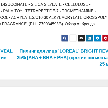
ISUCCINATE • SILICA SILYLATE • CELLULOSE •
 • PALMITOYL TETRAPEPTIDE-7 • TROMETHAMINE •
LYCOL • ACRYLATES/C10-30 ALKYL ACRYLATE CROSSPOL
RAGRANCE. (F.I.L. Z70034593/3). Обзор от бренда
EVEAL
Пилинг для лица `LOREAL` BRIGHT RE
тив
25% [AHA + BHA + PHA] (против пигмента
25 