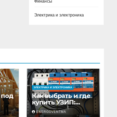
Финансы
Электрика и электроника
ЭЛЕКТРИКА И ЭЛЕКТРОНИКА
 под
Как выбрать и где
купить УЗИП:
ного
особенности
ENERGOVENTMA
устройств защиты