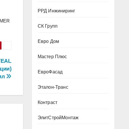
РРД Инжиниринг
YMER
СК Групп
Евро Дом
Мастер Плюс
VEAL
ции)
ЕвроФасад
мл
Эталон-Транс
Контраст
ЭлитСтройМонтаж