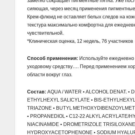
заметно сокращает пигментные пятна. Уже пос
сияющая, через месяц применения пигментные
Крем-флюид не оставляет белых следов на кож
текстура максимально комфортна для ежедневно
чувствительной.
*Клиническая оценка, 12 недель, 76 участников
Способ применения:
Используйте ежедневно 
уходовому средству…. Перед применением хор
области вокруг глаз.
Состав:
AQUA / WATER • ALCOHOL DENAT. • D
ETHYLHEXYL SALICYLATE • BIS-ETHYLHEX
TRIAZONE • BUTYL METHOXYDIBENZOYLMETH
• PROPANEDIOL • C12-22 ALKYL ACRYLATE
NIACINAMIDE • DROMETRIZOLE TRISILOXANE
HYDROXYACETOPHENONE • SODIUM HYALUR