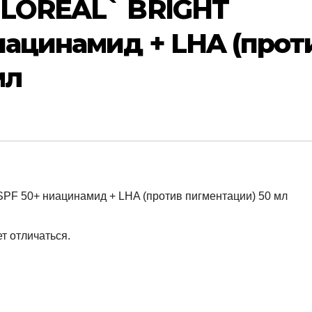
`LOREAL` BRIGHT
иацинамид + LHA (прот
мл
т отличаться.