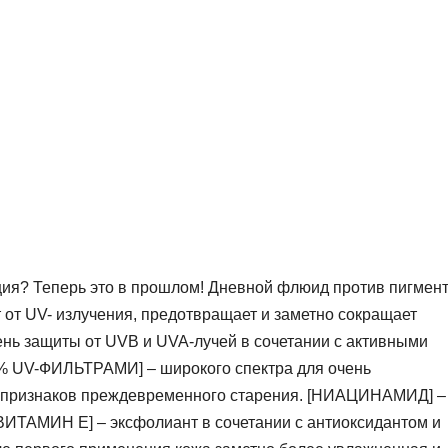
ция? Теперь это в прошлом! Дневной флюид против пигмен
ет от UV- излучения, предотвращает и заметно сокращает
ень защиты от UVB и UVA-лучей в сочетании с активными
% UV-ФИЛЬТРАМИ] – широкого спектра для очень
и признаков преждевременного старения. [НИАЦИНАМИД] –
 ВИТАМИН Е] – эксфолиант в сочетании с антиоксидантом и