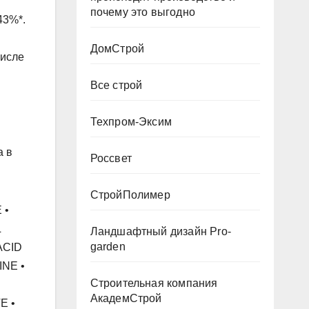
почему это выгодно
43%*.
ДомСтрой
числе
Все строй
Техпром-Эксим
а в
Россвет
СтройПолимер
 •
L
Ландшафтный дизайн Pro-
garden
ACID
NE •
Строительная компания
АкадемСтрой
E •