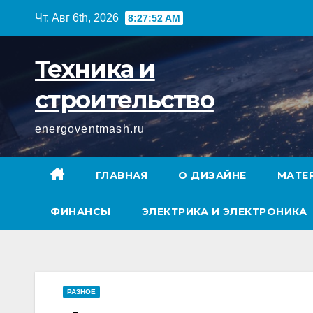
Перейти
Чт. Авг 6th, 2026
8:27:53 AM
к
содержимому
Техника и
строительство
energoventmash.ru
ГЛАВНАЯ
О ДИЗАЙНЕ
МАТЕ
ФИНАНСЫ
ЭЛЕКТРИКА И ЭЛЕКТРОНИКА
РАЗНОЕ