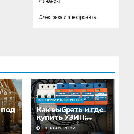
Финансы
Электрика и электроника
ЭЛЕКТРИКА И ЭЛЕКТРОНИКА
 под
Как выбрать и где
купить УЗИП:
ного
особенности
ENERGOVENTMA
устройств защиты