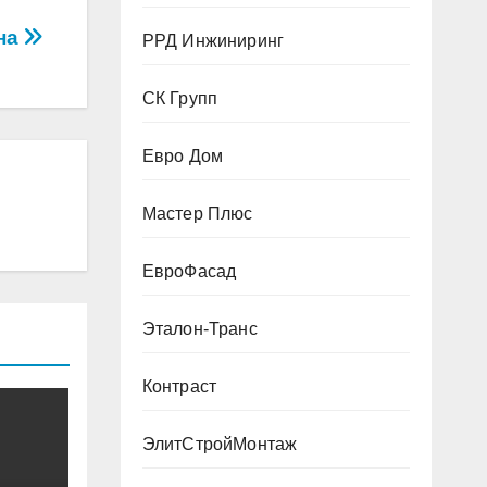
на
РРД Инжиниринг
СК Групп
Евро Дом
Мастер Плюс
ЕвроФасад
Эталон-Транс
Контраст
ЭлитСтройМонтаж