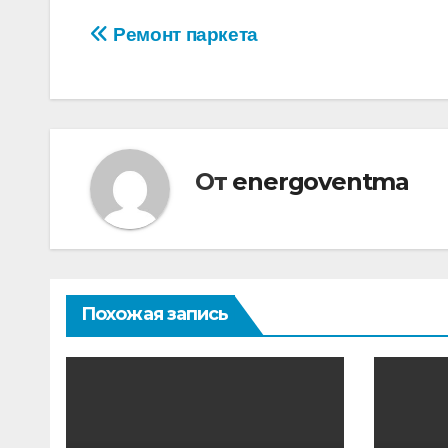
Навигация
Ремонт паркета
по
записям
От
energoventma
Похожая запись