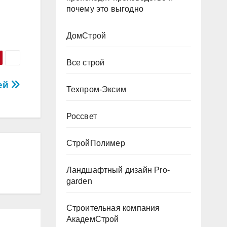
почему это выгодно
ДомСтрой
Все строй
ей
Техпром-Эксим
Россвет
СтройПолимер
Ландшафтный дизайн Pro-
garden
Строительная компания
АкадемСтрой