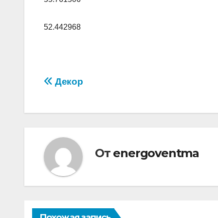
52.442968
Навигация
Декор
по
записям
От
energoventma
Похожая запись