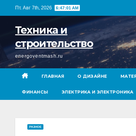
Перейти
Пт. Авг 7th, 2026
6:47:02 AM
к
содержимому
Техника и
строительство
energoventmash.ru
ГЛАВНАЯ
О ДИЗАЙНЕ
МАТЕ
ФИНАНСЫ
ЭЛЕКТРИКА И ЭЛЕКТРОНИКА
РАЗНОЕ