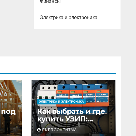
Финансы
Электрика и электроника
ЭЛЕКТРИКА И ЭЛЕКТРОНИКА
 под
Как выбрать и где
купить УЗИП:
ного
особенности
ENERGOVENTMA
устройств защиты