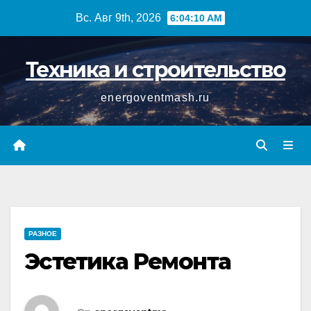
Перейти
Вс. Авг 9th, 2026
6:04:11 AM
к
содержимому
Техника и строительство
energoventmash.ru
РАЗНОЕ
Эстетика Ремонта