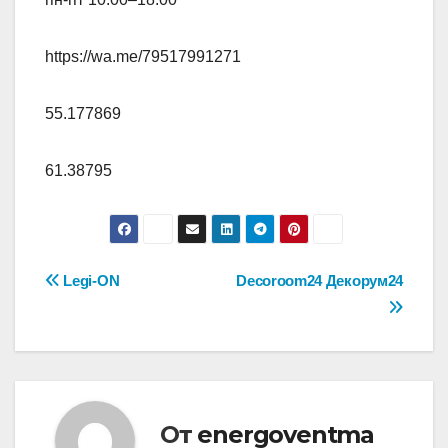
https://wa.me/79517991271
55.177869
61.38795
Навигация
Legi-ON
Decoroom24 Декорум24
по
записям
От
energoventma