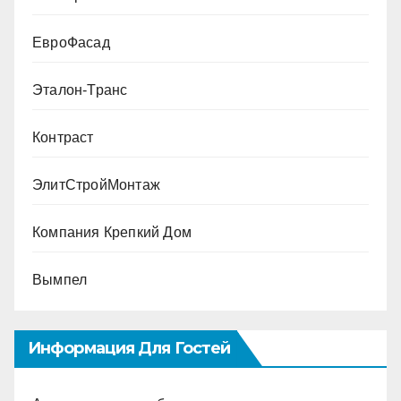
ЕвроФасад
Эталон-Транс
Контраст
ЭлитСтройМонтаж
Компания Крепкий Дом
Вымпел
Информация Для Гостей