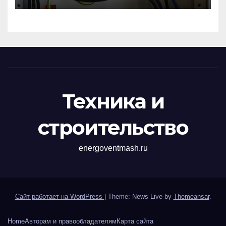
импульсных
перенапряжений
Техника и
строительство
energoventmash.ru
Сайт работает на WordPress
|
Theme: News Live by
Themeansar
.
Home
Авторам и правообладателям
Карта сайта