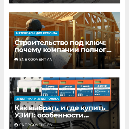
МАТЕРИАЛЫ ДЛЯ РЕМОНТА
Строительство под ключ:
почему компании полного
цикла меняют рынок
ENERGOVENTMA
недвижимости
ЭЛЕКТРИКА И ЭЛЕКТРОНИКА
Как выбрать и где купить
УЗИП: особенности
устройств защиты от
ENERGOVENTMA