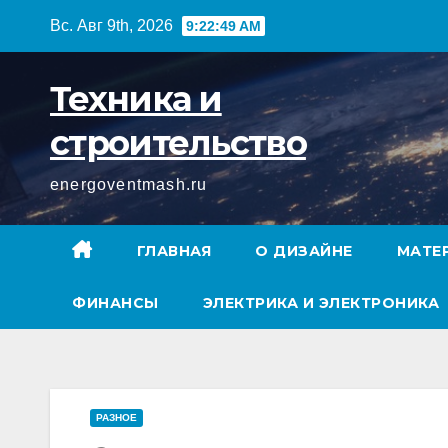
Перейти
Вс. Авг 9th, 2026
9:22:50 AM
к
содержимому
Техника и
строительство
energoventmash.ru
ГЛАВНАЯ
О ДИЗАЙНЕ
МАТЕ
ФИНАНСЫ
ЭЛЕКТРИКА И ЭЛЕКТРОНИКА
РАЗНОЕ