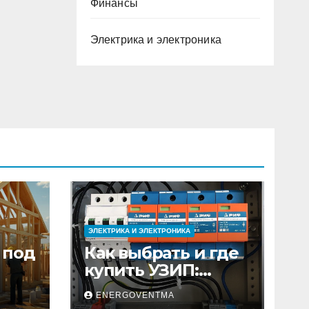
Финансы
Электрика и электроника
ЭЛЕКТРИКА И ЭЛЕКТРОНИКА
 под
Как выбрать и где
купить УЗИП:
ного
особенности
ENERGOVENTMA
устройств защиты