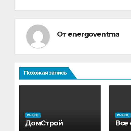
по
записям
От
energoventma
Похожая запись
РАЗНОЕ
РАЗНОЕ
ДомСтрой
Все