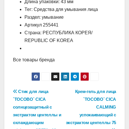
Длина упаковки: 43 мм
Тег: Средства для умывания лица
Раздел: умывание
Артикул 255441
Страна: РЕСПУБЛИКА КОРЕЯ/
REPUBLIC OF KOREA
Все товары бренда
Навигация
Стик для лица
Крем-гель для лица
`TOCOBO` CICA
`TOCOBO` CICA
по
солнцезащитный с
CALMING
записям
экстрактом центеллы и
успокаивающий с
охлаждающим
экстрактом центеллы 75