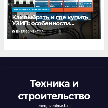
ЭЛЕКТРИКА И ЭЛЕКТРОНИКА
Как выбрать и где купить
УЗИП: особенности
устройств защиты от
ENERGOVENTMA
импульсных
перенапряжений
Техника и
строительство
energoventmash.ru