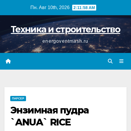
Перейти
Пн. Авг 10th, 2026
2:11:59 AM
к
содержимому
Техника и строительство
energoventmash.ru
ПАРСЕР
Энзимная пудра
`ANUA` RICE