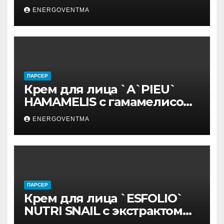
ENERGOVENTMA
ПАРСЕР
Крем для лица `A`PIEU`
HAMAMELIS с гамамелисом
50 мл
ENERGOVENTMA
ПАРСЕР
Крем для лица `ESFOLIO`
NUTRI SNAIL с экстрактом
муцина улитки 200 мл