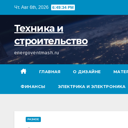
Перейти
Чт. Авг 6th, 2026
6:49:35 PM
к
содержимому
Техника и
строительство
energoventmash.ru
ГЛАВНАЯ
О ДИЗАЙНЕ
МАТЕ
ФИНАНСЫ
ЭЛЕКТРИКА И ЭЛЕКТРОНИКА
РАЗНОЕ