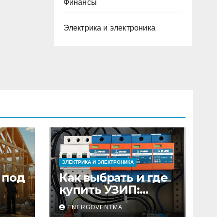
Финансы
Электрика и электроника
ЭЛЕКТРИКА И ЭЛЕКТРОНИКА
 под
Как выбрать и где
купить УЗИП:
ного
особенности
ENERGOVENTMA
устройств защиты