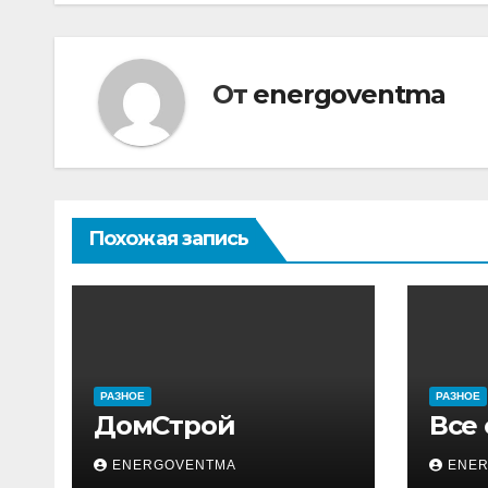
записям
От
energoventma
Похожая запись
РАЗНОЕ
РАЗНОЕ
ДомСтрой
Все
ENERGOVENTMA
ENE