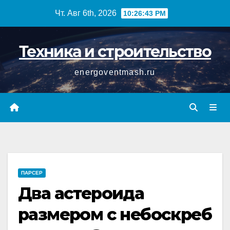
Перейти
Чт. Авг 6th, 2026
10:26:43 PM
к
содержимому
Техника и строительство
energoventmash.ru
ПАРСЕР
Два астероида
размером с небоскреб