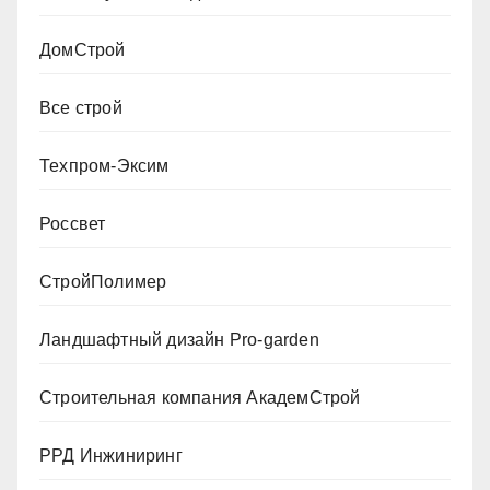
ДомСтрой
Все строй
Техпром-Эксим
Россвет
СтройПолимер
Ландшафтный дизайн Pro-garden
Строительная компания АкадемСтрой
РРД Инжиниринг