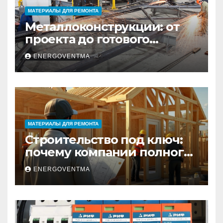
МАТЕРИАЛЫ ДЛЯ РЕМОНТА
Металлоконструкции: от
проекта до готового
изделия – полный
ENERGOVENTMA
практический гид
МАТЕРИАЛЫ ДЛЯ РЕМОНТА
Строительство под ключ:
почему компании полного
цикла меняют рынок
ENERGOVENTMA
недвижимости