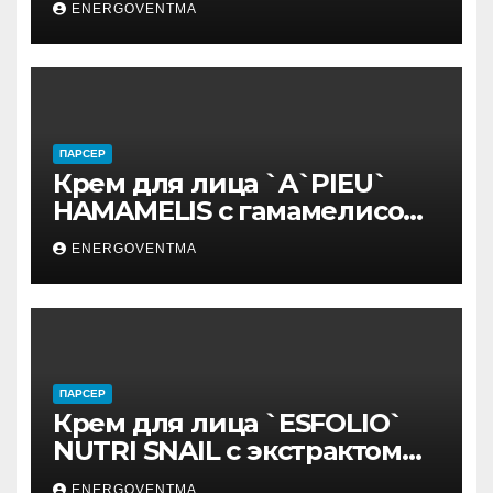
ENERGOVENTMA
ПАРСЕР
Крем для лица `A`PIEU`
HAMAMELIS с гамамелисом
50 мл
ENERGOVENTMA
ПАРСЕР
Крем для лица `ESFOLIO`
NUTRI SNAIL с экстрактом
муцина улитки 200 мл
ENERGOVENTMA