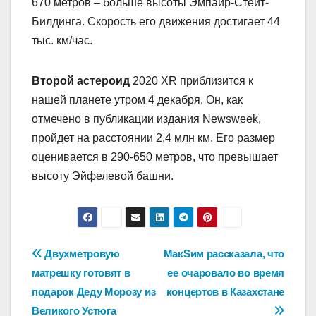
670 метров – больше высоты Эмпайр-Стейт-
Билдинга. Скорость его движения достигает 44
тыс. км/час.
Второй астероид
2020 XR приблизится к
нашей планете утром 4 декабря. Он, как
отмечено в публикации издания Newsweek,
пройдет на расстоянии 2,4 млн км. Его размер
оценивается в 290-650 метров, что превышает
высоту Эйфелевой башни.
Навигация
Двухметровую
МакSим рассказала, что
матрешку готовят в
ее очаровало во время
по
подарок Деду Морозу из
концертов в Казахстане
записям
Великого Устюга