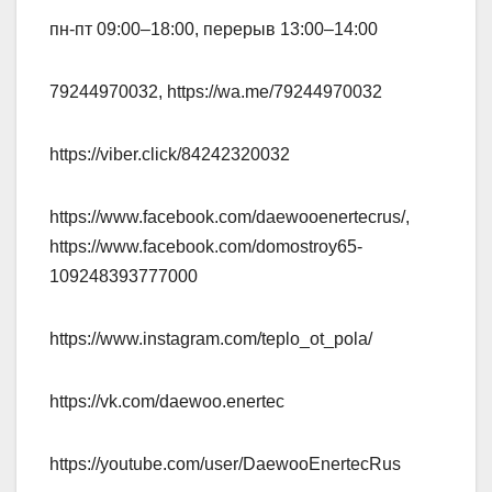
пн-пт 09:00–18:00, перерыв 13:00–14:00
79244970032, https://wa.me/79244970032
https://viber.click/84242320032
https://www.facebook.com/daewooenertecrus/,
https://www.facebook.com/domostroy65-
109248393777000
https://www.instagram.com/teplo_ot_pola/
https://vk.com/daewoo.enertec
https://youtube.com/user/DaewooEnertecRus