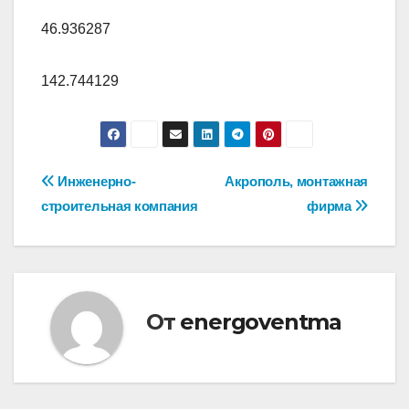
46.936287
142.744129
Навигация
Инженерно-
Акрополь, монтажная
строительная компания
фирма
по
записям
От
energoventma