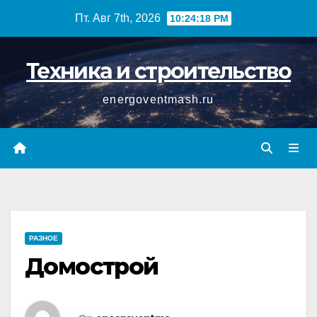
Перейти
Пт. Авг 7th, 2026
10:24:19 PM
к
содержимому
Техника и строительство
energoventmash.ru
РАЗНОЕ
Домострой