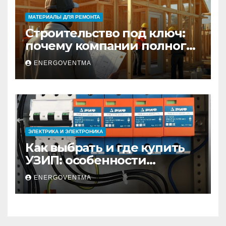
МАТЕРИАЛЫ ДЛЯ РЕМОНТА
Строительство под ключ:
почему компании полного
цикла меняют рынок
ENERGOVENTMA
недвижимости
ЭЛЕКТРИКА И ЭЛЕКТРОНИКА
Как выбрать и где купить
УЗИП: особенности
устройств защиты от
ENERGOVENTMA
импульсных
перенапряжений