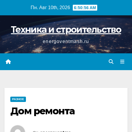
Перейти
Пн. Авг 10th, 2026
6:50:56 AM
к
содержимому
Техника и строительство
energoventmash.ru
РАЗНОЕ
Дом ремонта