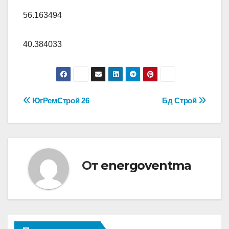
56.163494
40.384033
Навигация
ЮгРемСтрой 26
Бд Строй
по
записям
От
energoventma