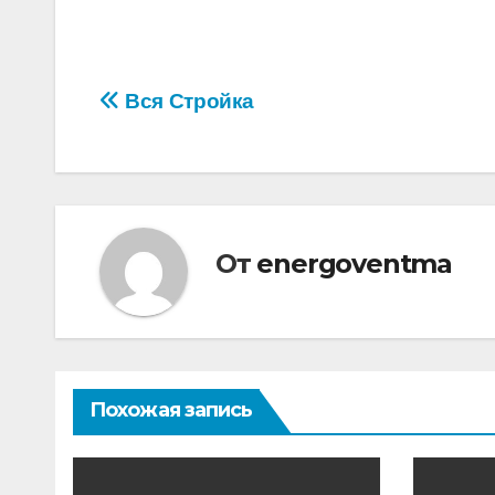
Навигация
Вся Стройка
по
записям
От
energoventma
Похожая запись