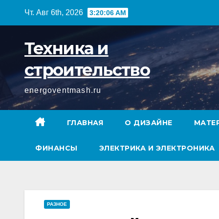
Перейти
Чт. Авг 6th, 2026
3:20:07 AM
к
содержимому
Техника и
строительство
energoventmash.ru
ГЛАВНАЯ
О ДИЗАЙНЕ
МАТЕ
ФИНАНСЫ
ЭЛЕКТРИКА И ЭЛЕКТРОНИКА
РАЗНОЕ