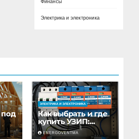
Финансы
Электрика и электроника
ЭЛЕКТРИКА И ЭЛЕКТРОНИКА
 под
Как выбрать и где
купить УЗИП:
ного
особенности
ENERGOVENTMA
устройств защиты