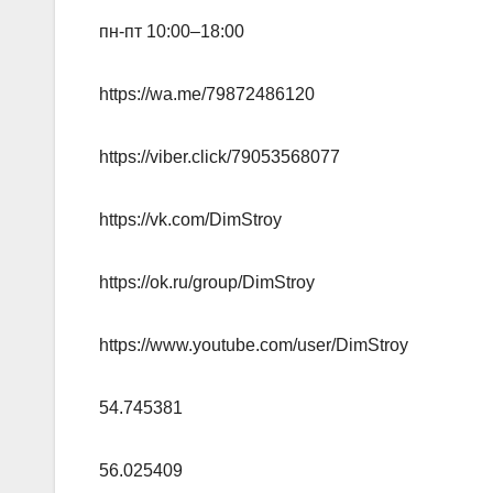
пн-пт 10:00–18:00
https://wa.me/79872486120
https://viber.click/79053568077
https://vk.com/DimStroy
https://ok.ru/group/DimStroy
https://www.youtube.com/user/DimStroy
54.745381
56.025409