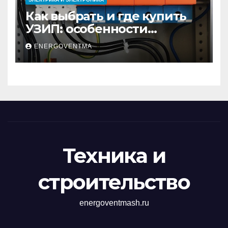
Как выбрать и где купить
УЗИП: особенности
устройств защиты от
ENERGOVENTMA
импульсных
перенапряжений
Техника и
строительство
energoventmash.ru