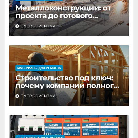
Металлоконструкции: от
проекта до готового
изделия – полный
ENERGOVENTMA
практический гид
МАТЕРИАЛЫ ДЛЯ РЕМОНТА
Строительство под ключ:
почему компании полного
цикла меняют рынок
ENERGOVENTMA
недвижимости
ЭЛЕКТРИКА И ЭЛЕКТРОНИКА