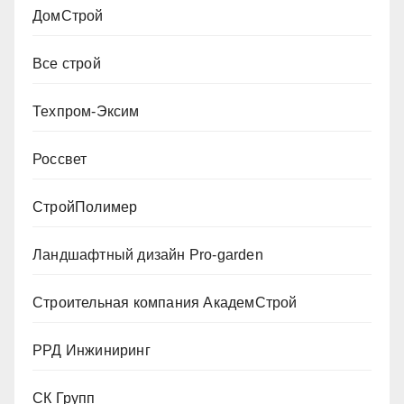
ДомСтрой
Все строй
Техпром-Эксим
Россвет
СтройПолимер
Ландшафтный дизайн Pro-garden
Строительная компания АкадемСтрой
РРД Инжиниринг
СК Групп