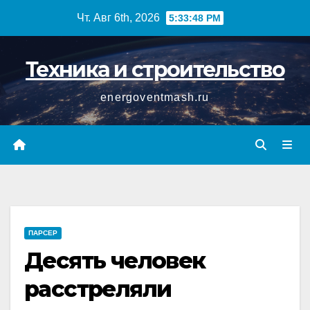
Перейти
Чт. Авг 6th, 2026
5:33:49 PM
к
содержимому
Техника и строительство
energoventmash.ru
ПАРСЕР
Десять человек
расстреляли