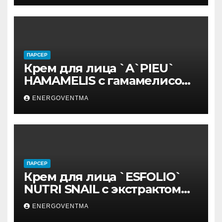
ПАРСЕР
Крем для лица `A`PIEU`
HAMAMELIS с гамамелисом
50 мл
ENERGOVENTMA
ПАРСЕР
Крем для лица `ESFOLIO`
NUTRI SNAIL с экстрактом
муцина улитки 200 мл
ENERGOVENTMA