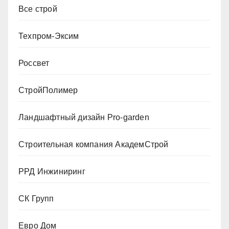
Все строй
Техпром-Эксим
Россвет
СтройПолимер
Ландшафтный дизайн Pro-garden
Строительная компания АкадемСтрой
РРД Инжиниринг
СК Групп
Евро Дом