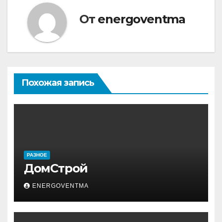
От
energoventma
Похожая запись
РАЗНОЕ
ДомСтрой
ENERGOVENTMA