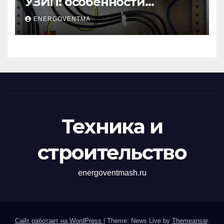
УЗИП: особенности
устройств защиты от
ENERGOVENTMA
импульсных
перенапряжений
Техника и
строительство
energoventmash.ru
Сайт работает на WordPress
|
Theme: News Live by
Themeansar
.