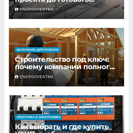
изделия – полный
ENERGOVENTMA
практический гид
МАТЕРИАЛЫ ДЛЯ РЕМОНТА
Строительство под ключ:
почему компании полного
цикла меняют рынок
ENERGOVENTMA
недвижимости
ЭЛЕКТРИКА И ЭЛЕКТРОНИКА
Как выбрать и где купить