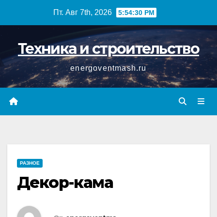
Перейти
Пт. Авг 7th, 2026
5:54:31 PM
к
содержимому
Техника и строительство
energoventmash.ru
РАЗНОЕ
Декор-кама