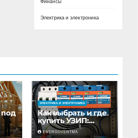
Финансы
Электрика и электроника
ЭЛЕКТРИКА И ЭЛЕКТРОНИКА
 под
Как выбрать и где
купить УЗИП:
ного
особенности
ENERGOVENTMA
устройств защиты