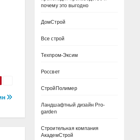
почему это выгодно
ДомСтрой
Все строй
Техпром-Эксим
Россвет
СтройПолимер
ин
Ландшафтный дизайн Pro-
garden
Строительная компания
АкадемСтрой