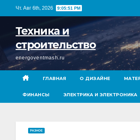
Перейти
Чт. Авг 6th, 2026
9:05:51 PM
к
содержимому
Техника и
строительство
energoventmash.ru
ГЛАВНАЯ
О ДИЗАЙНЕ
МАТЕ
ФИНАНСЫ
ЭЛЕКТРИКА И ЭЛЕКТРОНИКА
РАЗНОЕ