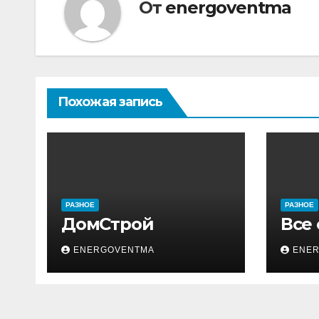
От
energoventma
Похожая запись
РАЗНОЕ
РАЗНОЕ
ДомСтрой
Все
ENERGOVENTMA
ENE