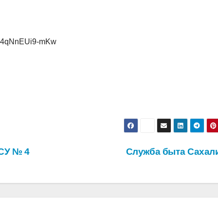
1w4qNnEUi9-mKw
СУ № 4
Служба быта Сахал