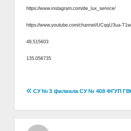
https://www.instagram.com/de_lux_service/
https://www.youtube.com/channel/UCqqU3ua-T
48.515603
135.056735
Навигация
СУ № 3 филиала СУ № 408 ФГУП ГВ
по
записям