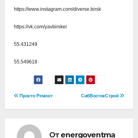
https://www.instagram.com/diverse.birsk
https://vk.com/yavbirskei
55.431249
55.549618
Навигация
Просто Ремонт
СибВостокСтрой
по
записям
От
energoventma