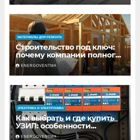
МАТЕРИАЛЫ ДЛЯ РЕМОНТА
Строительство под ключ:
почему компании полного
цикла меняют рынок
ENERGOVENTMA
недвижимости
ЭЛЕКТРИКА И ЭЛЕКТРОНИКА
Как выбрать и где купить
УЗИП: особенности
устройств защиты от
ENERGOVENTMA