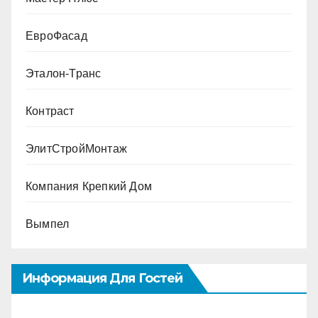
ЕвроФасад
Эталон-Транс
Контраст
ЭлитСтройМонтаж
Компания Крепкий Дом
Вымпел
Информация Для Гостей