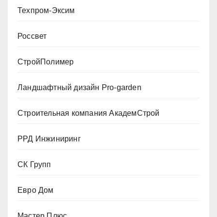
Техпром-Эксим
Россвет
СтройПолимер
Ландшафтный дизайн Pro-garden
Строительная компания АкадемСтрой
РРД Инжиниринг
СК Групп
Евро Дом
Мастер Плюс