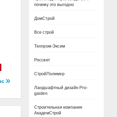
почему это выгодно
ДомСтрой
Все строй
Техпром-Эксим
Россвет
СтройПолимер
ис
Ландшафтный дизайн Pro-
garden
Строительная компания
АкадемСтрой