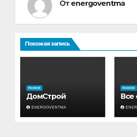
От
energoventma
Похожая запись
РАЗНОЕ
РАЗНОЕ
ДомСтрой
Все
ENERGOVENTMA
ENE