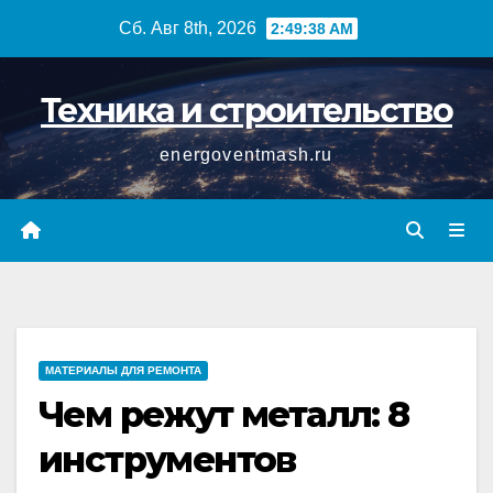
Перейти
Сб. Авг 8th, 2026
2:49:39 AM
к
содержимому
Техника и строительство
energoventmash.ru
МАТЕРИАЛЫ ДЛЯ РЕМОНТА
Чем режут металл: 8
инструментов