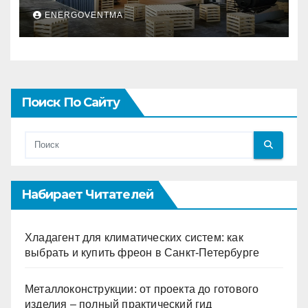
и почему это выгодно
ENERGOVENTMA
Поиск По Сайту
Набирает Читателей
Хладагент для климатических систем: как
выбрать и купить фреон в Санкт-Петербурге
Металлоконструкции: от проекта до готового
изделия – полный практический гид