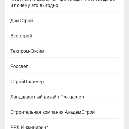
и почему это выгодно
ДомСтрой
Все строй
Техпром-Эксим
Россвет
СтройПолимер
Ландшафтный дизайн Pro-garden
Строительная компания АкадемСтрой
РРД Инжиниринг