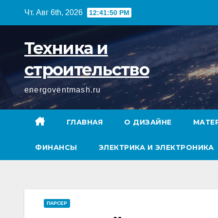
Перейти
Чт. Авг 6th, 2026
12:41:51 PM
к
содержимому
Техника и
строительство
energoventmash.ru
ГЛАВНАЯ
О ДИЗАЙНЕ
МАТЕ
ФИНАНСЫ
ЭЛЕКТРИКА И ЭЛЕКТРОНИКА
ПАРСЕР