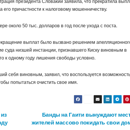
рация президента Словакии заявила, что прекратила выпл
а его причастности к налоговому мошенничеству.
е около 50 тыс. долларов в год после ухода с поста.
рекращение выплат было вызвано решением апелляционног
ие суда низшей инстанции, признавшего Киску виновным в
о к одному году лишения свободы условно.
ший себя виновным, заявил, что воспользуется возможност
тобы попытаться очистить свое имя.
 из
Банды на Гаити вынуждают мес
оду
жителей массово покидать свои до