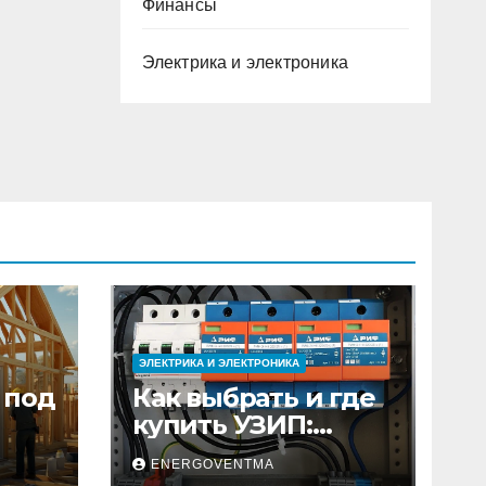
Финансы
Электрика и электроника
ЭЛЕКТРИКА И ЭЛЕКТРОНИКА
 под
Как выбрать и где
купить УЗИП:
ного
особенности
ENERGOVENTMA
устройств защиты