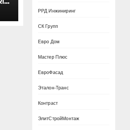
I
ктом
РРД Инжиниринг
 200
СК Групп
Евро Дом
Мастер Плюс
ЕвроФасад
Эталон-Транс
Контраст
ЭлитСтройМонтаж