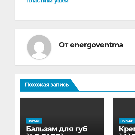
пластики ушей
записям
От
energoventma
Похожая запись
ПАРСЕР
ПАРСЕР
Бальзам для губ
Кре