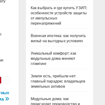
ату
Как выбрать и где купить УЗИП:
особенности устройств защиты
от импульсных
перенапряжений
о
Военная ипотека: как получить
жильё на выгодных условиях
Уникальный комфорт: как
модульные дома меняют
ью
глэмпинг
Земля есть, прибыли нет:
главный парадокс владельцев
земельных активов
тных
ма
Модульные дома: как
происходит производство и