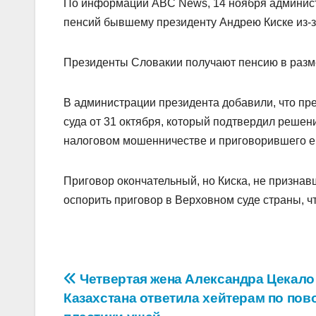
По информации ABC News, 14 ноября админист
пенсий бывшему президенту Андрею Киске из-з
Президенты Словакии получают пенсию в размер
В администрации президента добавили, что п
суда от 31 октября, который подтвердил решен
налоговом мошенничестве и приговорившего ег
Приговор окончательный, но Киска, не признав
оспорить приговор в Верховном суде страны, ч
Навигация
Четвертая жена Александра Цекало
Казахстана ответила хейтерам по пов
по