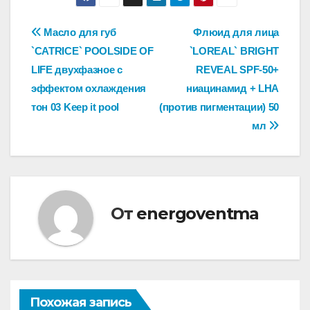
Навигация
Масло для губ
Флюид для лица
`CATRICE` POOLSIDE OF
`LOREAL` BRIGHT
по
LIFE двухфазное с
REVEAL SPF-50+
записям
эффектом охлаждения
ниацинамид + LHA
тон 03 Keep it pool
(против пигментации) 50
мл
От
energoventma
Похожая запись