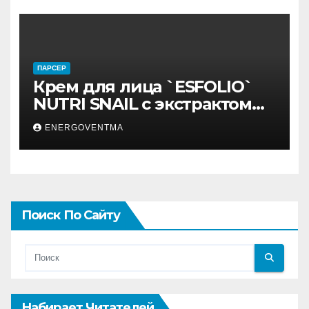
ПАРСЕР
Крем для лица `ESFOLIO`
NUTRI SNAIL с экстрактом
муцина улитки 200 мл
ENERGOVENTMA
Поиск По Сайту
Набирает Читателей