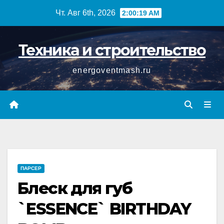
Перейти
Чт. Авг 6th, 2026
2:00:20 AM
к
содержимому
Техника и строительство
energoventmash.ru
ПАРСЕР
Блеск для губ
`ESSENCE` BIRTHDAY