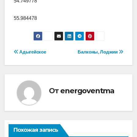
54.749778
55.984478
Навигация
Адыгейское
Балконы, Лоджии
по
записям
От
energoventma
Похожая запись