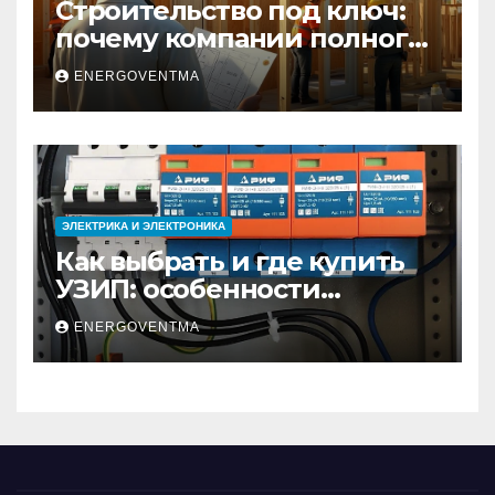
Строительство под ключ:
почему компании полного
цикла меняют рынок
ENERGOVENTMA
недвижимости
ЭЛЕКТРИКА И ЭЛЕКТРОНИКА
Как выбрать и где купить
УЗИП: особенности
устройств защиты от
ENERGOVENTMA
импульсных
перенапряжений