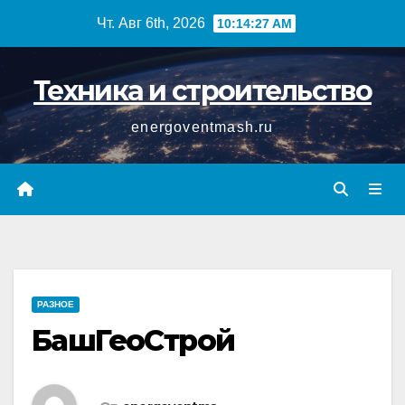
Перейти
Чт. Авг 6th, 2026
10:14:28 AM
к
содержимому
Техника и строительство
energoventmash.ru
РАЗНОЕ
БашГеоСтрой