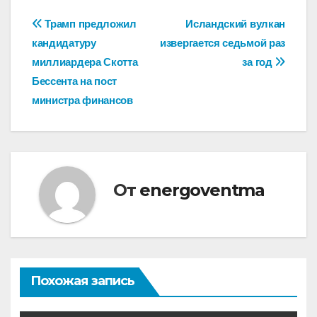
Навигация
Трамп предложил
Исландский вулкан
кандидатуру
извергается седьмой раз
по
миллиардера Скотта
за год
записям
Бессента на пост
министра финансов
От
energoventma
Похожая запись