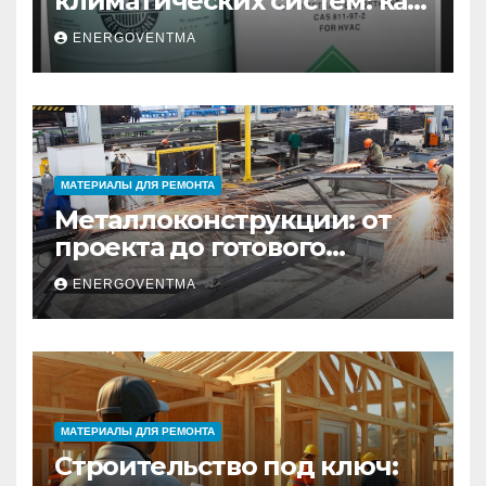
климатических систем: как
выбрать и купить фреон в
ENERGOVENTMA
Санкт-Петербурге
МАТЕРИАЛЫ ДЛЯ РЕМОНТА
Металлоконструкции: от
проекта до готового
изделия – полный
ENERGOVENTMA
практический гид
МАТЕРИАЛЫ ДЛЯ РЕМОНТА
Строительство под ключ: