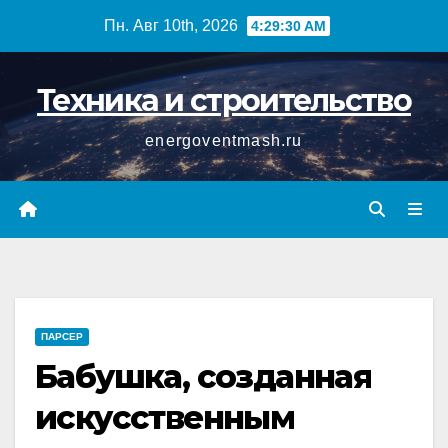
Перейти
Пн. Авг 10th, 2026
4:29:31 AM
к
содержимому
Техника и строительство
energoventmash.ru
ПАРСЕР
Бабушка, созданная
искусственным