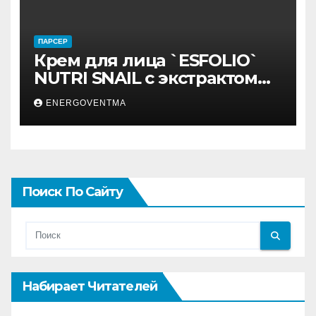
ПАРСЕР
Крем для лица `ESFOLIO`
NUTRI SNAIL с экстрактом
муцина улитки 200 мл
ENERGOVENTMA
Поиск По Сайту
Набирает Читателей