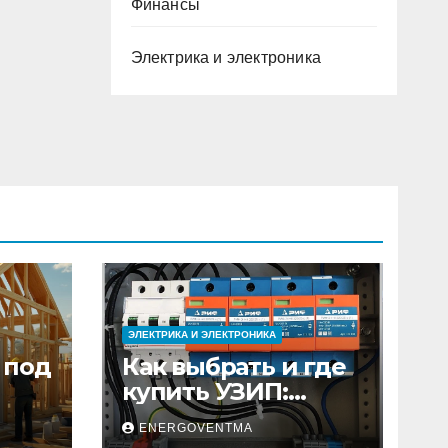
Финансы
Электрика и электроника
ЭЛЕКТРИКА И ЭЛЕКТРОНИКА
 под
Как выбрать и где
купить УЗИП:
ного
особенности
ENERGOVENTMA
устройств защиты