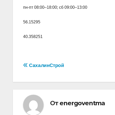
пн-пт 08:00–18:00; сб 09:00–13:00
56.15295
40.358251
Навигация
СахалинСтрой
по
записям
От
energoventma