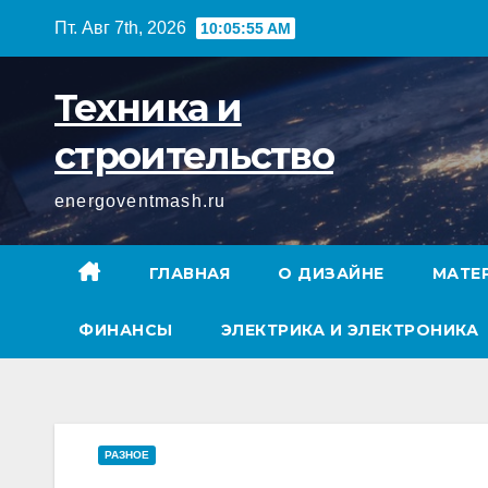
Перейти
Пт. Авг 7th, 2026
10:05:56 AM
к
содержимому
Техника и
строительство
energoventmash.ru
ГЛАВНАЯ
О ДИЗАЙНЕ
МАТЕ
ФИНАНСЫ
ЭЛЕКТРИКА И ЭЛЕКТРОНИКА
РАЗНОЕ