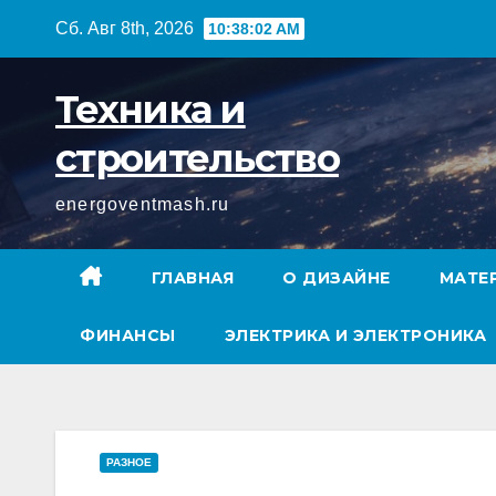
Перейти
Сб. Авг 8th, 2026
10:38:03 AM
к
содержимому
Техника и
строительство
energoventmash.ru
ГЛАВНАЯ
О ДИЗАЙНЕ
МАТЕ
ФИНАНСЫ
ЭЛЕКТРИКА И ЭЛЕКТРОНИКА
РАЗНОЕ