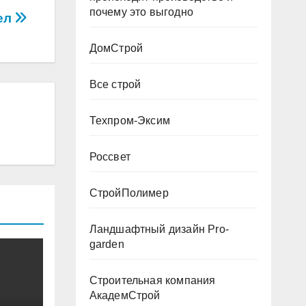
почему это выгодно
ел
ДомСтрой
Все строй
Техпром-Эксим
Россвет
СтройПолимер
Ландшафтный дизайн Pro-
garden
Строительная компания
АкадемСтрой