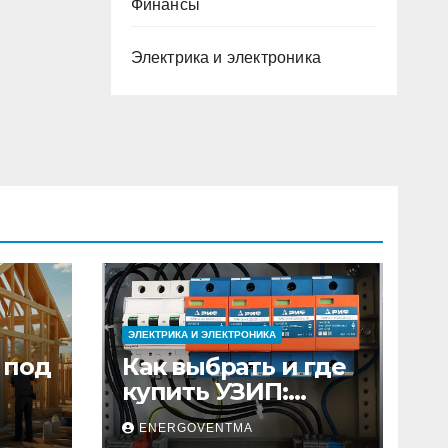
Финансы
Электрика и электроника
ЭЛЕКТРИКА И ЭЛЕКТРОНИКА
 под
Как выбрать и где
купить УЗИП:
ного
особенности
ENERGOVENTMA
устройств защиты