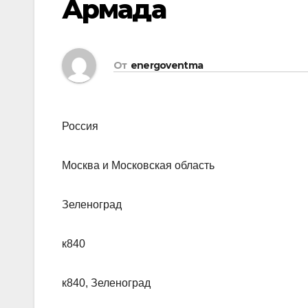
Армада
От
energoventma
Россия
Москва и Московская область
Зеленоград
к840
к840, Зеленоград