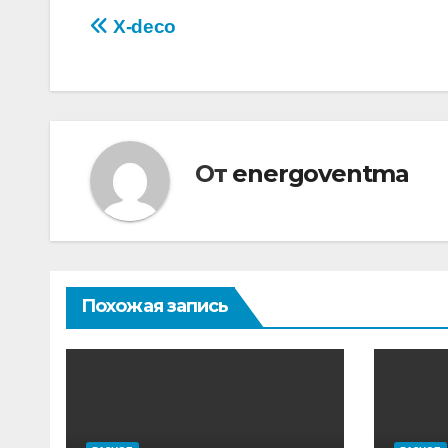
Навигация
X-deco
по
записям
От
energoventma
Похожая запись