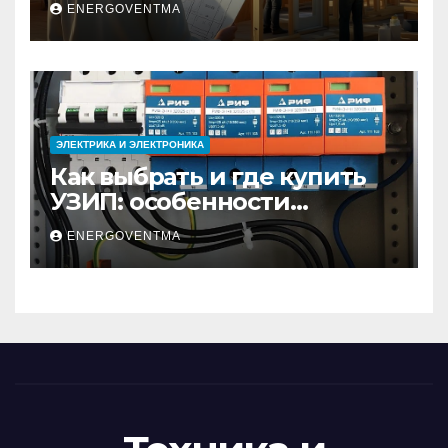
ENERGOVENTMA
недвижимости
ЭЛЕКТРИКА И ЭЛЕКТРОНИКА
Как выбрать и где купить
УЗИП: особенности
устройств защиты от
ENERGOVENTMA
импульсных
перенапряжений