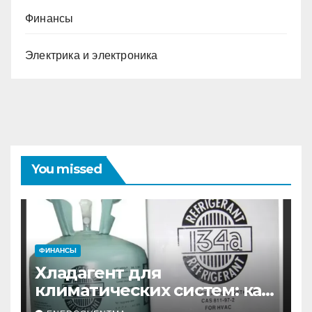
Финансы
Электрика и электроника
You missed
ФИНАНСЫ
Хладагент для
климатических систем: как
выбрать и купить фреон в