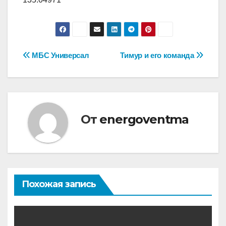
Навигация
МБС Универсал
Тимур и его команда
по
записям
От
energoventma
Похожая запись