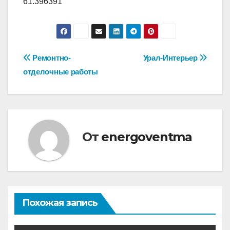
61.396391
Навигация
Ремонтно-
Урал-Интерьер
отделочные работы
по
записям
От
energoventma
Похожая запись