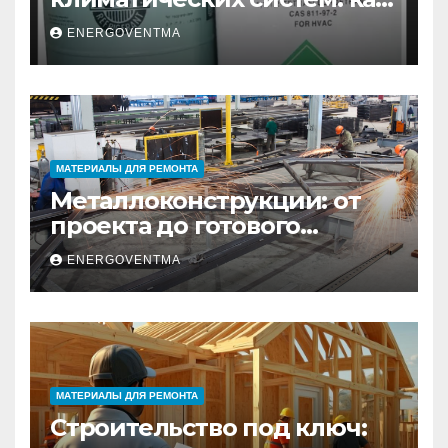
выбрать и купить фреон в
ENERGOVENTMA
Санкт-Петербурге
МАТЕРИАЛЫ ДЛЯ РЕМОНТА
Металлоконструкции: от
проекта до готового
изделия – полный
ENERGOVENTMA
практический гид
МАТЕРИАЛЫ ДЛЯ РЕМОНТА
Строительство под ключ: