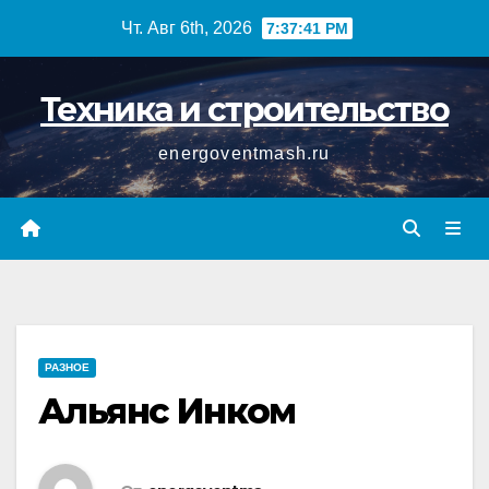
Перейти
Чт. Авг 6th, 2026
7:37:41 PM
к
содержимому
Техника и строительство
energoventmash.ru
РАЗНОЕ
Альянс Инком