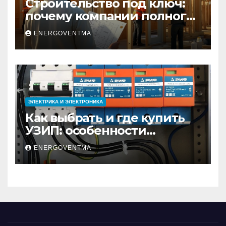
Строительство под ключ:
почему компании полного
цикла меняют рынок
ENERGOVENTMA
недвижимости
ЭЛЕКТРИКА И ЭЛЕКТРОНИКА
Как выбрать и где купить
УЗИП: особенности
устройств защиты от
ENERGOVENTMA
импульсных
перенапряжений