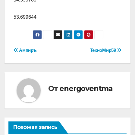
53.699644
Навигация
Ампиръ
ТехноМир59
по
записям
От
energoventma
Похожая запись