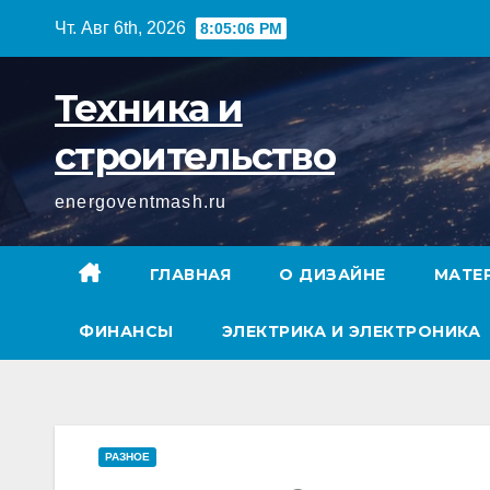
Перейти
Чт. Авг 6th, 2026
8:05:08 PM
к
содержимому
Техника и
строительство
energoventmash.ru
ГЛАВНАЯ
О ДИЗАЙНЕ
МАТЕ
ФИНАНСЫ
ЭЛЕКТРИКА И ЭЛЕКТРОНИКА
РАЗНОЕ