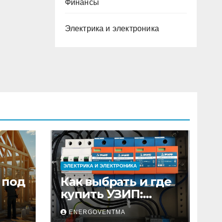
Финансы
Электрика и электроника
ЭЛЕКТРИКА И ЭЛЕКТРОНИКА
 под
Как выбрать и где
купить УЗИП:
ного
особенности
ENERGOVENTMA
устройств защиты