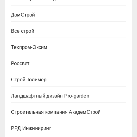
ДомСтрой
Все строй
Техпром-Эксим
Россвет
СтройПолимер
Ландшафтный дизайн Pro-garden
Строительная компания АкадемСтрой
РРД Инжиниринг