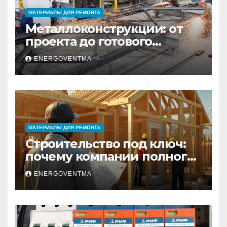
МАТЕРИАЛЫ ДЛЯ РЕМОНТА
Металлоконструкции: от
проекта до готового
изделия – полный
ENERGOVENTMA
практический гид
МАТЕРИАЛЫ ДЛЯ РЕМОНТА
Строительство под ключ:
почему компании полного
цикла меняют рынок
ENERGOVENTMA
недвижимости