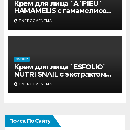
Крем для лица `A`PIEU`
HAMAMELIS с гамамелисом
50 мл
ENERGOVENTMA
ПАРСЕР
Крем для лица `ESFOLIO`
NUTRI SNAIL с экстрактом
муцина улитки 200 мл
ENERGOVENTMA
Поиск По Сайту