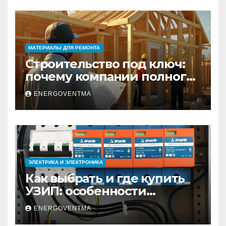
МАТЕРИАЛЫ ДЛЯ РЕМОНТА
Строительство под ключ:
почему компании полного
цикла меняют рынок
ENERGOVENTMA
недвижимости
ЭЛЕКТРИКА И ЭЛЕКТРОНИКА
Как выбрать и где купить
УЗИП: особенности
устройств защиты от
ENERGOVENTMA
импульсных