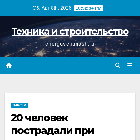
Перейти
Сб. Авг 8th, 2026
10:32:35 PM
к
содержимому
Техника и строительство
energoventmash.ru
ПАРСЕР
20 человек
пострадали при