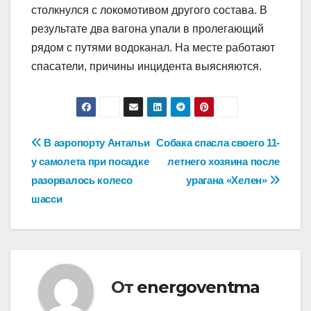
столкнулся с локомотивом другого состава. В
результате два вагона упали в пролегающий
рядом с путями водоканал. На месте работают
спасатели, причины инцидента выясняются.
Навигация
В аэропорту Антальи
Собака спасла своего 11-
у самолета при посадке
летнего хозяина после
по
разорвалось колесо
урагана «Хелен»
записям
шасси
От
energoventma