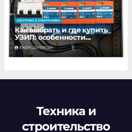
ЭЛЕКТРИКА И ЭЛЕКТРОНИКА
Как выбрать и где купить
УЗИП: особенности
устройств защиты от
ENERGOVENTMA
импульсных
перенапряжений
Техника и
строительство