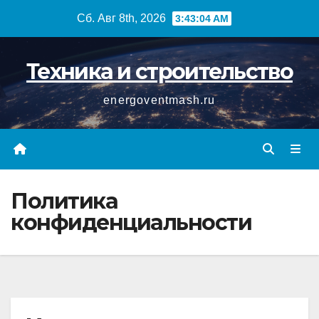
Перейти
Сб. Авг 8th, 2026
3:43:04 AM
к
содержимому
Техника и строительство
energoventmash.ru
Политика
конфиденциальности