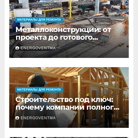
МАТЕРИАЛЫ ДЛЯ РЕМОНТА
Металлоконструкции: от
проекта до готового
изделия – полный
ENERGOVENTMA
практический гид
МАТЕРИАЛЫ ДЛЯ РЕМОНТА
Строительство под ключ:
почему компании полного
цикла меняют рынок
ENERGOVENTMA
недвижимости